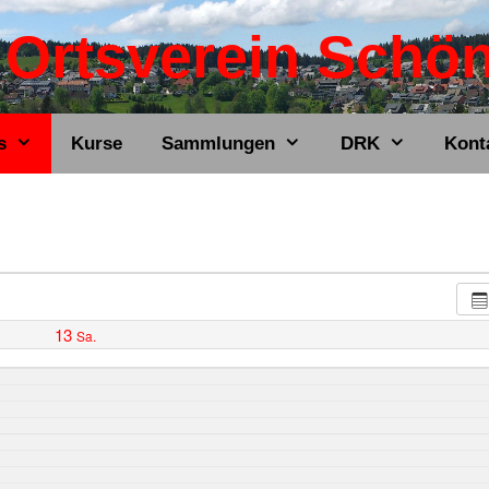
Ortsverein Schö
s
Kurse
Sammlungen
DRK
Kont
13
Sa.