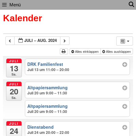
Zum
Menü
Inhalt
Kalender
springen
JULI – AUG. 2024
Alles einklappen
Alles ausklappen
JULI
DRK Familienfest
13
Juli 13 um 11:00 – 20:00
Sa.
JULI
Altpapiersammlung
20
Juli 20 um 9:00 – 11:30
Sa.
Altpapiersammlung
Juli 20 um 9:00 – 11:30
JULI
Dienstabend
24
Juli 24 um 20:00 – 22:00