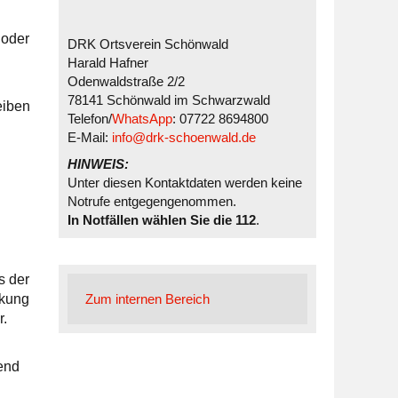
 oder
DRK Ortsverein Schönwald
Harald Hafner
Odenwaldstraße 2/2
78141 Schönwald im Schwarzwald
eiben
Telefon/
WhatsApp
: 07722 8694800
E-Mail:
info@drk-schoenwald.de
HINWEIS:
Unter diesen Kontaktdaten werden keine
Notrufe entgegengenommen.
In Notfällen wählen Sie die 112
.
s der
nkung
Zum internen Bereich
r.
end