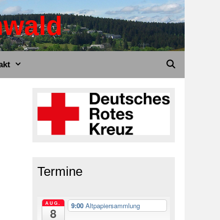
nwald
akt
Termine
AUG.
9:00
Altpapiersammlung
8