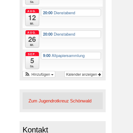
Sa.
AUG.
20:00
Dienstabend
12
Mi.
AUG.
20:00
Dienstabend
26
Mi.
SEP.
9:00
Altpapiersammlung
5
Sa.
Hinzufügen
Kalender anzeigen
Zum Jugendrotkreuz Schönwald
Kontakt