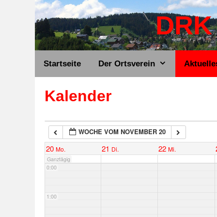
Zum
DRK 
Inhalt
springen
Startseite
Der Ortsverein
Aktuelle
Kalender
WOCHE VOM NOVEMBER 20
20
21
22
Mo.
Di.
Mi.
Ganztägig
0:00
1:00