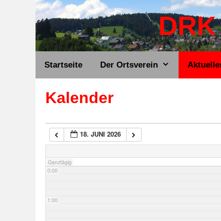
Zum
DRK 
Inhalt
springen
Startseite
Der Ortsverein
Aktuelle
Kalender
18. JUNI 2026
Ganztägig
0:00
1:00