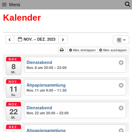
Zum
Menü
Inhalt
Kalender
springen
NOV. – DEZ. 2023
Alles einklappen
Alles ausklappen
NOV.
Dienstabend
8
Nov. 8 um 20:00 – 22:00
Mi.
NOV.
Altpapiersammlung
11
Nov. 11 um 9:00 – 11:30
Sa.
NOV.
Dienstabend
22
Nov. 22 um 20:00 – 22:00
Mi.
DEZ.
Altpapiersammlung