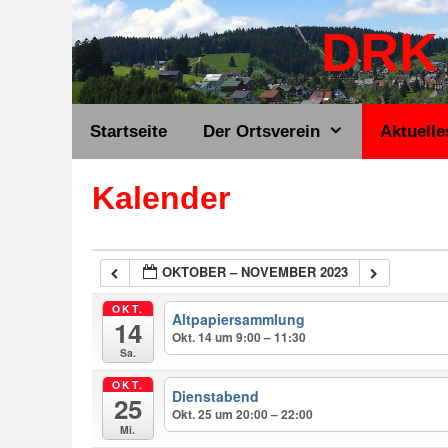
Zum
DRK 
Inhalt
springen
Startseite
Der Ortsverein
Aktuelle
Kalender
OKTOBER – NOVEMBER 2023
OKT.
Altpapiersammlung
14
Okt. 14 um 9:00 – 11:30
Sa.
OKT.
Dienstabend
25
Okt. 25 um 20:00 – 22:00
Mi.