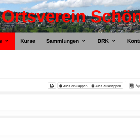
Ortsverein Schö
s
Kurse
Sammlungen
DRK
Kont
Ag
Alles einklappen
Alles ausklappen