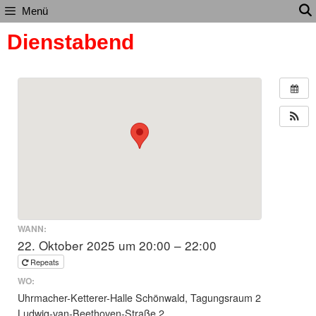
Zum
Menü
Inhalt
Dienstabend
springen
WANN:
22. Oktober 2025 um 20:00 – 22:00
Repeats
WO:
Uhrmacher-Ketterer-Halle Schönwald, Tagungsraum 2
Ludwig-van-Beethoven-Straße 2