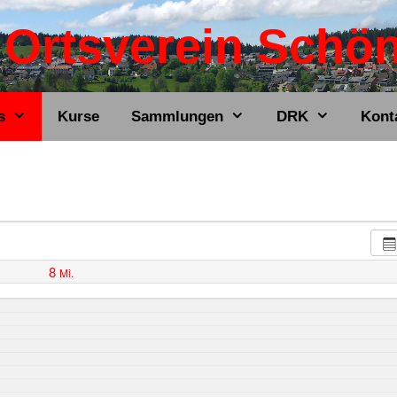
Ortsverein Schö
s
Kurse
Sammlungen
DRK
Kont
8
Mi.