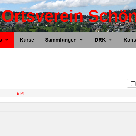
Ortsverein Schö
s
Kurse
Sammlungen
DRK
Kont
6
Mi.