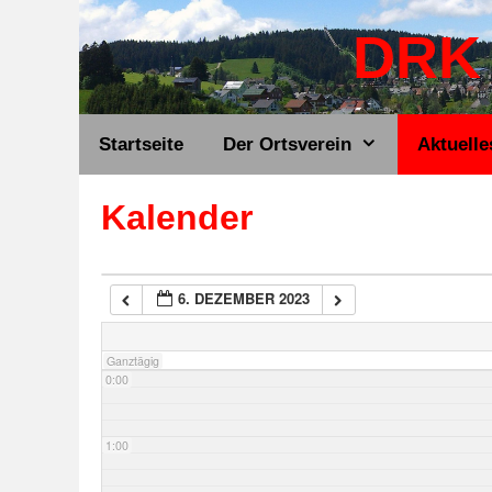
Zum
DRK 
Inhalt
springen
Startseite
Der Ortsverein
Aktuelle
Kalender
6. DEZEMBER 2023
Ganztägig
0:00
1:00