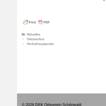
Kategorien
Aktuelles
Oktoberfest
Herbsthauptprobe
© 2026 DRK Ortsverein Schönwald