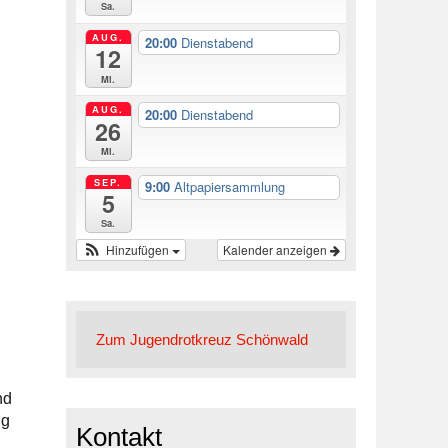
Sa.
AUG.
20:00
Dienstabend
12
Mi.
AUG.
20:00
Dienstabend
26
Mi.
SEP.
9:00
Altpapiersammlung
5
Sa.
Hinzufügen
Kalender anzeigen
Zum Jugendrotkreuz Schönwald
nd
ng
Kontakt