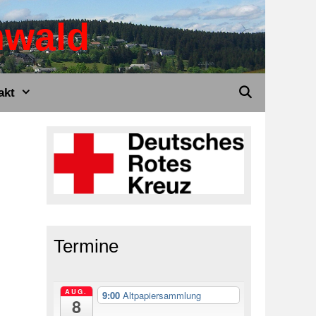
nwald
akt
Termine
AUG.
9:00
Altpapiersammlung
8